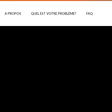
A PROPOS
QUEL EST VOTRE PROBLÈME?
FAQ
re vision
Cou
ipe
Thoracique
Épaule
Coude et avant bras
Poignet / Main
Lombaire / Bassin
Hanche
Genou