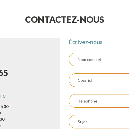
Pied / cheville
CONTACTEZ-NOUS
Écrivez-nous
65
re
 h 30
h
 30
h